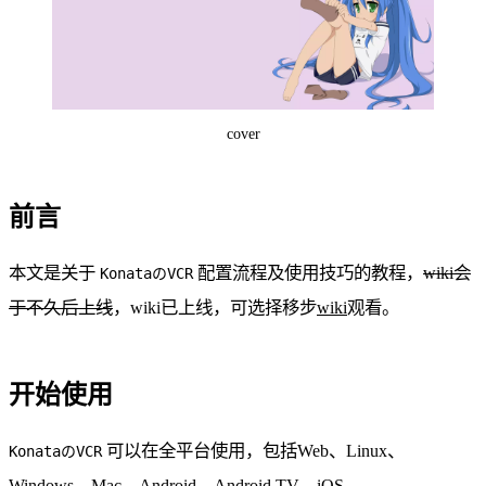
cover
前言
本文是关于
配置流程及使用技巧的教程，
wiki会
KonataのVCR
于不久后上线
，wiki已上线，可选择移步
wiki
观看。
开始使用
可以在全平台使用，包括Web、Linux、
KonataのVCR
Windows、Mac、Android、Android TV、iOS。