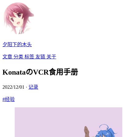
夕阳下的木头
文章
分类
标签
友链
关于
KonataのVCR食用手册
2022/12/01
·
记录
#经验